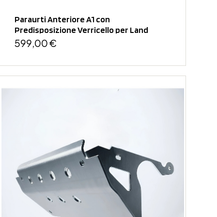
Paraurti Anteriore A1 con
Predisposizione Verricello per Land
Rover...
599,00 €