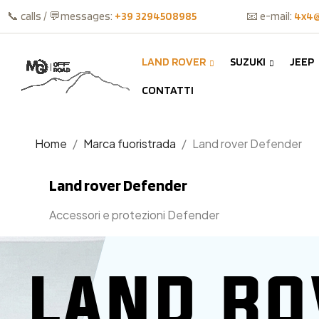
📞 calls / 💬messages:
+39 3294508985
📧 e-mail:
4x4@
LAND ROVER
SUZUKI
JEEP
CONTATTI
Home
Marca fuoristrada
Land rover Defender
Land rover Defender
Accessori e protezioni Defender