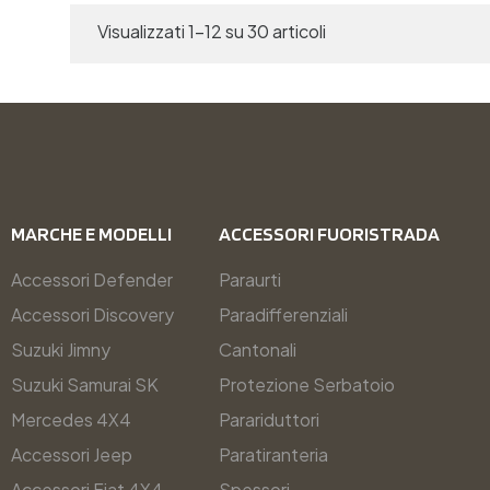
Visualizzati 1-12 su 30 articoli
MARCHE E MODELLI
ACCESSORI FUORISTRADA
Accessori Defender
Paraurti
Accessori Discovery
Paradifferenziali
Suzuki Jimny
Cantonali
Suzuki Samurai SK
Protezione Serbatoio
Mercedes 4X4
Parariduttori
Accessori Jeep
Paratiranteria
Accessori Fiat 4X4
Spessori