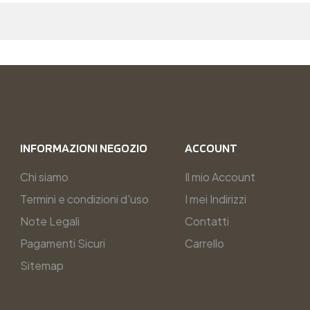
INFORMAZIONI NEGOZIO​
ACCOUNT
Chi siamo
Il mio Account
Termini e condizioni d'uso
I mei Indirizzi
Note Legali
Contatti
Pagamenti Sicuri
Carrello
Sitemap