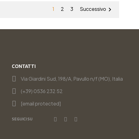
1
2
3
Successivo

CONTATTI
Via Giardini Sud, 198/A, Pavullo n/f (MO), Italia
(+39) 0536 232 52
[email protected]
SEGUICI SU