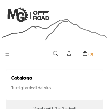
navigazione
☰
(0)
Toggle
Catalogo
Tutti gli articoli del sito
Visualizzati 1-2 su 2 articoli