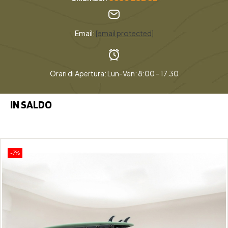
Email:
[email protected]
Orari di Apertura: Lun-Ven: 8:00 - 17.30
IN SALDO
-7%