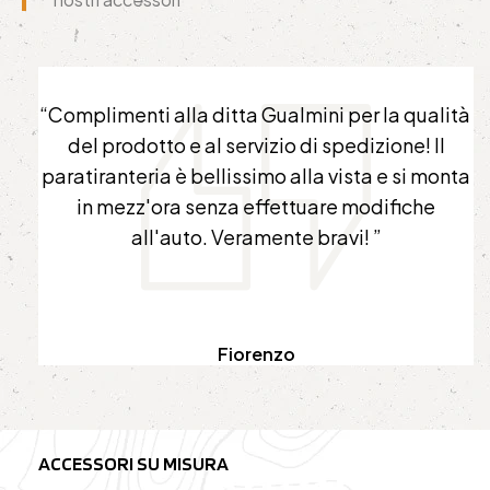
à
“Grandi i progettisti della MG, unica azienda
italiana che progetta accessori ad uso gravoso
a
per Iveco Massif. Molto molto bello il paraurti
studiato per il MASSIF. Spero che studino e
sviluppino altri accessori per questo
fuoristrada!”
Pier
ACCESSORI SU MISURA